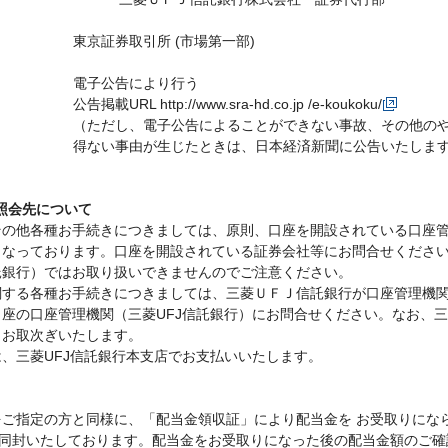
東京証券取引所 (市場第一部)
電子公告により行う
公告掲載URL
http://www.sra-hd.co.jp /e-koukoku/
（ただし、電子公告によることができない事故、その他の
得ない事由が生じたときは、日本経済新聞に公告いたしま
照会先について
その他各種お手続きにつきましては、原則、口座を開設されている口座
となっております。口座を開設されている証券会社等にお問合せくださ
託銀行）ではお取り扱いできませんのでご注意ください。
関する各種お手続きにつきましては、三菱ＵＦＪ信託銀行が口座管理機
座の口座管理機関（三菱UFJ信託銀行）にお問合せください。なお、三菱
もお取次ぎいたします。
、三菱UFJ信託銀行本支店でお支払いいたします。
込をご指定の方と同様に、「配当金領収証」により配当金を お受取りにな
同封いたしております。配当金をお受取りになった後の配当金額のご確