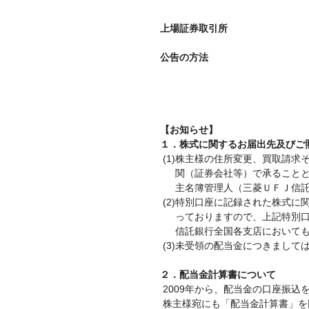
上場証券取引所
公告の方法
【お知らせ】
１．株式に関するお届出先及びご
(1)
株主様の住所変更、買取請求
関（証券会社等）で承ること
主名簿管理人（三菱ＵＦＪ信
(2)
特別口座に記録された株式に
っておりますので、上記特別口
信託銀行全国各支店において
(3)
未受領の配当金につきましては
２．配当金計算書について
2009年から、配当金の口座振
株主様宛にも「配当金計算書」を