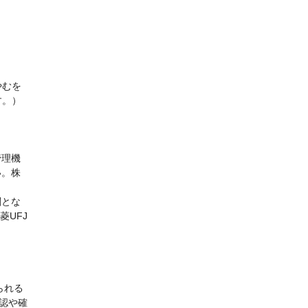
やむを
す。）
管理機
い。株
関とな
UFJ
られる
認や確